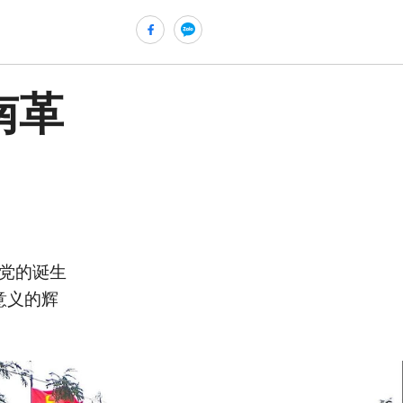
南革
。党的诞生
意义的辉
ửi