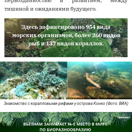
первозданностью и развитием, между
тишиной и ожиданиями будущего.
Здесь зафиксировано 954 вида
морских организмов, более 260 видов
рыб и 137 видов кораллов.
Знакомство с коралловыми рифами у острова Конко (Фото: ВИА)