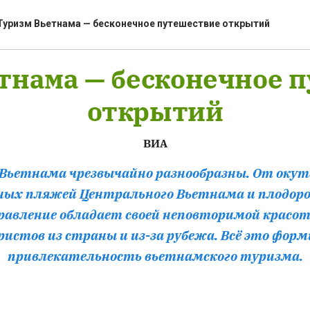
Туризм Вьетнама — бесконечное путешествие открытий
тнама — бесконечное 
bình luận
открытий
ВИА
 Вьетнама чрезвычайно разнообразны. От ок
урных пляжей Центрального Вьетнама и плодор
равление обладает своей неповторимой красо
Hủy
G
истов из страны и из-за рубежа. Всё это фор
привлекательность вьетнамского туризма.