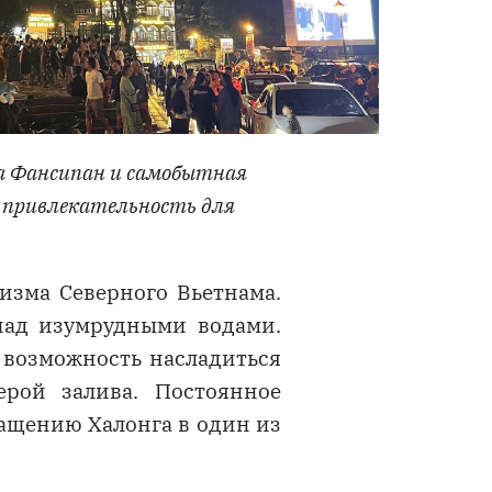
на Фансипан и самобытная
ю привлекательность для
изма Северного Вьетнама.
над изумрудными водами.
 возможность насладиться
рой залива. Постоянное
ащению Халонга в один из