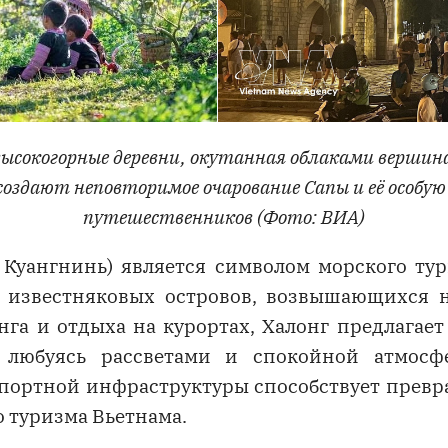
 высокогорные деревни, окутанная облаками верши
создают неповторимое очарование Сапы и её особу
путешественников (Фото: ВИА)
 Куангнинь) является символом морского тур
 известняковых островов, возвышающихся 
га и отдыха на курортах, Халонг предлагает
 любуясь рассветами и спокойной атмосфе
портной инфраструктуры способствует превр
 туризма Вьетнама.