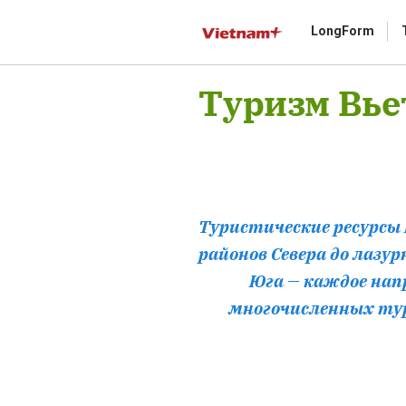
LongForm
Туризм Вье
Gửi 
Туристические ресурсы
районов Севера до лаз
Юга — каждое нап
многочисленных тур