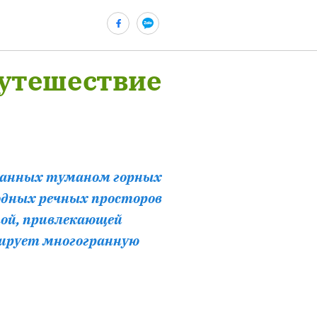
путешествие
утанных туманом горных
одных речных просторов
той, привлекающей
ửi
мирует многогранную