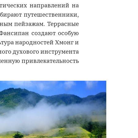
стических направлений на
выбирают путешественники,
рным пейзажам. Террасные
 Фансипан создают особую
ьтура народностей Хмонг и
ого духового инструмента
менную привлекательность