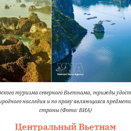
рского туризма северного Вьетнама, трижды удо
иродного наследия и по праву являющаяся предме
страны (Фото: ВИА)
Центральный Вьетнам