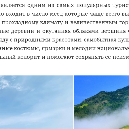
 является одним из самых популярных тури
о входит в число мест, которые чаще всего 
я прохладному климату и величественным го
ные деревни и окутанная облаками вершина
ряду с природными красотами, самобытная кул
нные костюмы, ярмарки и мелодии национальн
льный колорит и помогают сохранять её неиз