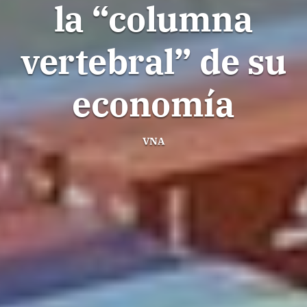
la “columna
vertebral” de su
economía
VNA