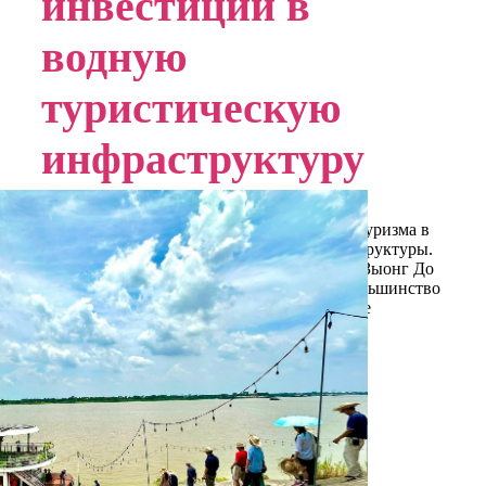
инвестиций в
водную
туристическую
инфраструктуру
Главным ограничением развития речного туризма в
Ханое является несогласованность инфраструктуры.
На сегодняшний день лишь причал Чыонг Зыонг До
соответствует техническим стандартам; большинство
остальных — это самодельные пристани, не
имеющие парковок, сервисных зон и
инфраструктуры для приёма туристов.