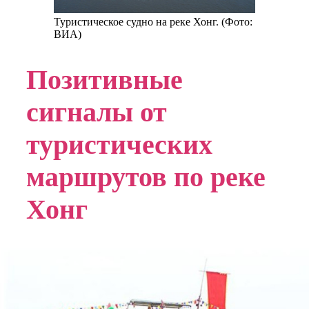
Туристическое судно на реке Хонг. (Фото:
ВИА)
Позитивные
сигналы от
туристических
маршрутов по реке
Хонг
В настоящее время компании Thang Long GTC
принадлежит инициатива в освоении туристических
маршрутов по реке Хонг: ею запущены 9 маршрутов,
соединяющих Ханой — Хынгйен — Батчанг —
Бакнинь. Введение в эксплуатацию круизного судна