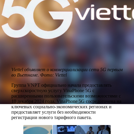
Viettel объявляет о коммерциализации сети 5G первым
во Вьетнаме. Фото: Viettel
Группа VNPT официально начала предоставлять
сверхскоростную услугу VinaPhone 5G с
расширенными пользовательскими возможностями с
10 декабря 2024 года. VinaPhone 5G сосредоточена на
ключевых социально-экономических регионах и
предоставляет услуги без необходимости
регистрации нового тарифного пакета.