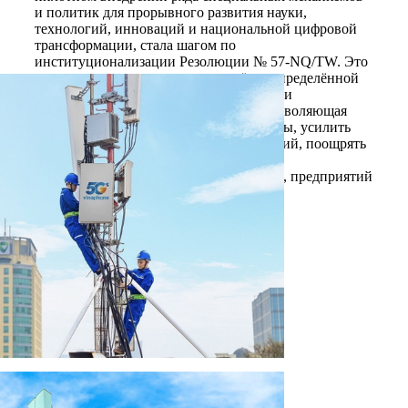
и политик для прорывного развития науки,
технологий, инноваций и национальной цифровой
трансформации, стала шагом по
институционализации Резолюции № 57-NQ/TW. Это
выдающаяся правовая основа с чётко определённой
сферой пилотного применения, особыми
механизмами и высокой гибкостью, позволяющая
сократить административные процедуры, усилить
децентрализацию и передачу полномочий, поощрять
инициативность и творческий подход
государственных органов, организаций, предприятий
и научного сообщества.