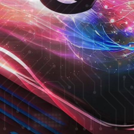
/
Loaded
:
Unmute
100.00%