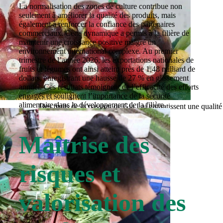
La normalisation des zones de culture contribue non
seulement à améliorer la qualité des produits, mais
également à renforcer la confiance des partenaires
commerciaux. Cette dynamique a permis à la filière de
maintenir une croissance positive malgré un
environnement international complexe. Au premier
trimestre de l’année 2026, les exportations nationales de
fruits et légumes ont ainsi atteint près de 1,48 milliard de
dollars, enregistrant une hausse de 27 % en glissement
annuel. Ces résultats témoignent de l’efficacité des efforts
engagés et soulignent l’importance de la sécurité
alimentaire dans le développement de la filière.
Des fruits de la passion de Gia Lai garantissent une qualit
et étrangers. Photo : VNA
Maîtrise des
risques et
valorisation des