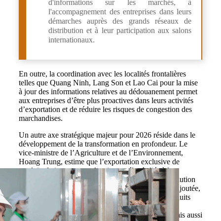
d'informations sur les marchés, à
l'accompagnement des entreprises dans leurs
démarches auprès des grands réseaux de
distribution et à leur participation aux salons
internationaux.
En outre, la coordination avec les localités frontalières
telles que Quang Ninh, Lang Son et Lao Cai pour la mise
à jour des informations relatives au dédouanement permet
aux entreprises d’être plus proactives dans leurs activités
d’exportation et de réduire les risques de congestion des
marchandises.
Un autre axe stratégique majeur pour 2026 réside dans le
développement de la transformation en profondeur. Le
vice-ministre de l’Agriculture et de l’Environnement,
Hoang Trung, estime que l’exportation exclusive de
produits frais comporte des risques élevés liés à la
conservation et aux fluctuations saisonnières. La solution
réside dans la promotion de produits à forte valeur ajoutée,
tels que les fruits séchés, les jus de fruits ou les produits
congelés. La transformation industrielle permet non
seulement de prolonger la durée de conservation mais aussi