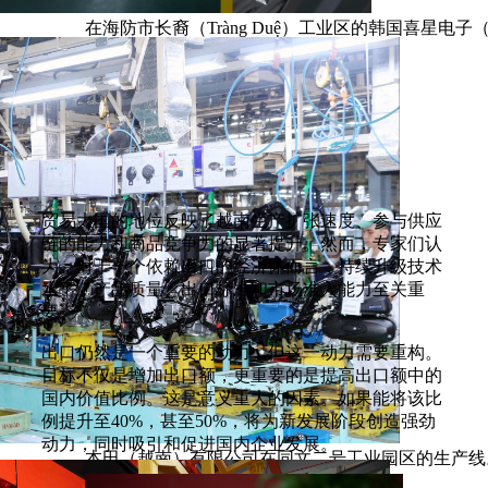
在海防市长裔（Tràng Duệ）工业区的韩国喜星电
的工厂内。图自越通社
贸易大国的地位反映了越南生产扩张速度、参与供应
链的能力和商品竞争力的显著提升。然而，专家们认
为，对于一个依赖出口的经济体而言，持续升级技术
水平、产品质量、出口标准和市场准入能力至关重
要。
出口仍然是一个重要的动力，但这一动力需要重构。
目标不仅是增加出口额，更重要的是提高出口额中的
国内价值比例。这是意义重大的因素。如果能将该比
例提升至40%，甚至50%，将为新发展阶段创造强劲
动力，同时吸引和促进国内企业发展。
本田（越南）有限公司在同文二号工业园区的生产线