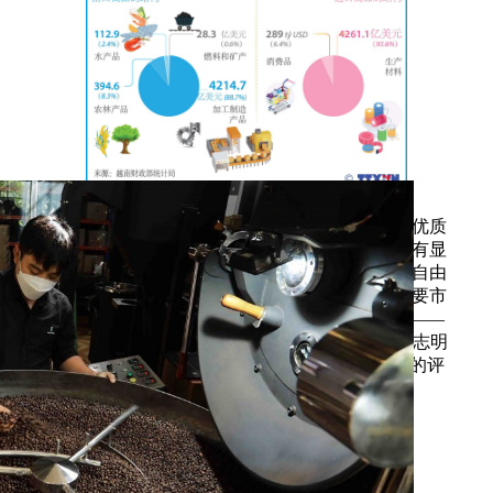
越南正成为全球供应链的新焦点，在生产能力、优质
人力资源、稳定的投资环境和加速一体化方面具有显
著优势。越南与合作伙伴签署的17项双边和多边自由
贸易协定，为连接美国、欧洲、日本和中东等主要市
场打开了大门。这是全球知名电子商务B2B公司——
全球资源网（Global Sources）在2025年11月于胡志明
市举行的“2025年全球采购展望”研讨会上所作出的评
价。