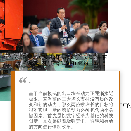
国会第98号决议开展落实咨询委员会主席
陈游历。图自国会信息门户网站
“
基于当前模式的出口增长动力正逐渐接近
极限。若当前的三大增长支柱没有质的改
变和新的动力，那么两位数增长的目标将
在顺化市真云-陵姑经济区的金龙汽车股份公司工厂
很难实现。新的增长动力必须包含两个关
社
键因素。首先是以数字经济为基础的科技
创新。其次是朝着增强竞争、透明和有效
的方向进行体制改革。