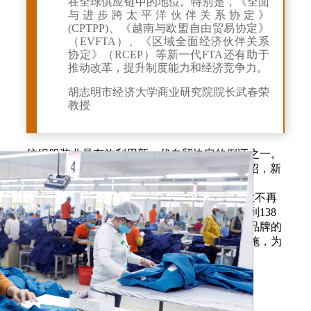
在全球供应链中的地位。特别是，《全面
与进步跨太平洋伙伴关系协定》
(CPTPP)、《越南与欧盟自由贸易协定》
（EVFTA）、《区域全面经济伙伴关系
协定》（RCEP）等新一代FTA还有助于
推动改革，提升制度能力和经济竞争力。
胡志明市经济大学商业研究院院长武春荣
教授
纺织服装业是有效利用新一代自贸协定的例证之一。
据越南纺织服装协会（VITAS）主席武德江介绍，新
一代自贸协定（CPTPP、EVFTA、UKVFTA、
RCEP）持续扩大市场机遇，使越南纺织服装业不再
依赖少数几个市场，目前已扩展至全球，出口到138
个国家和地区。越南纺织服装企业已适应不同品牌的
采购方式，快速掌握技术、自动化等方面的措施，为
行业创造了动力，增强了竞争力和适应能力。