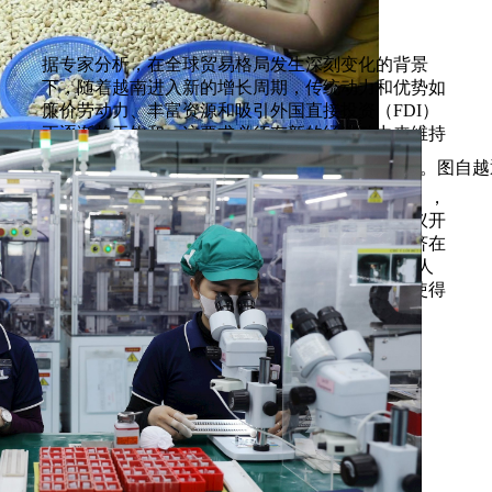
据专家分析，在全球贸易格局发生深刻变化的背景
下，随着越南进入新的增长周期，传统动力和优势如
廉价劳动力、丰富资源和吸引外国直接投资（FDI）
正逐渐趋于饱和，这要求必须有新的经济动力来维持
经济一体化势头、竞争力和提升增长质量。
得乐省圆通有限责任公司出口腰果仁加工厂。图自越
出口是三大支柱之一（与国内市场公共投资并列），
在越南经济增长中起着引领作用。国会第98号决议开
展落实咨询委员会主席陈游历认为，尽管越南经济在
世界经济面临诸多困难的情况下仍保持约8%的令人
瞩目的增速，但出口产品国产化率仍然较低。这使得
经济实际保留的增加值与出口额规模不匹配。