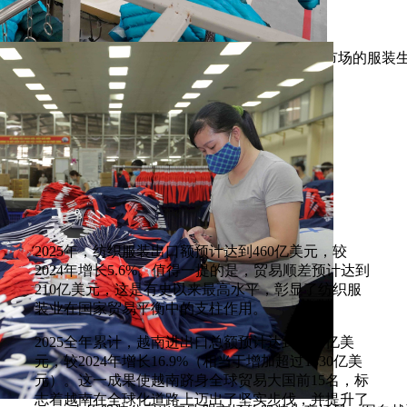
太平省Maxport服装公司出口美国及欧盟市场的服
2025年，纺织服装出口额预计达到460亿美元，较
2024年增长5.6%。值得一提的是，贸易顺差预计达到
210亿美元，这是有史以来最高水平，彰显了纺织服
装业在国家贸易平衡中的支柱作用。
2025全年累计，越南进出口总额预计达到9200亿美
元，较2024年增长16.9%（相当于增加超过1330亿美
元）。这一成果使越南跻身全球贸易大国前15名，标
志着越南在全球化道路上迈出了坚实步伐，并提升了