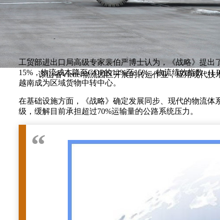
工贸部进出口局高级专家裴伯严博士认为，《战略》提出了一
15%，物流成本降至GDP的12%至15%，物流绩效指数（
谅山省Viettel物流园区开展的转运作业，应用现
越南成为区域货物中转中心。
在基础设施方面，《战略》确定发展同步、现代的物流体
级，缓解目前承担超过70%运输量的公路系统压力。