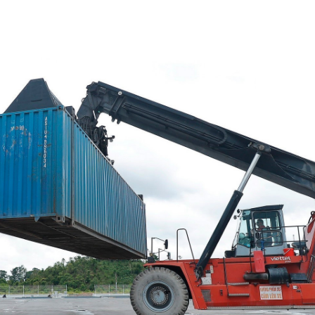
位于胡志明市新福坊盖梅-氏威港群的Gemalink港
中。图自越通社