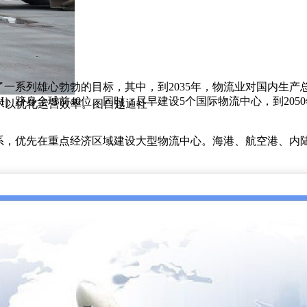
系列雄心勃勃的目标，其中，到2035年，物流业对国内生产总值
LPI）跻身全球前40位。同时，尽早建设5个国际物流中心，到2
代技术以优化运营效率。图自越通社
系，优先在重点经济区域建设大型物流中心。海港、航空港、内陆