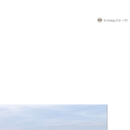
In trang
(Ctr + P)