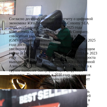
Согласно десятому ежегодному отчету о цифровой
экономике Юго-Восточной Азии e-Conomy SEA
2025, опубликованному 25 ноября 2025 года
компаниями Google, Temasek и Bain & Company,
совокупная валовая стоимость товаров и услуг
(GMV) цифровой экономики Вьетнама к концу 2025
года достигнет 39 млрд долларов США,
увеличившись на 17% по сравнению с предыдущим
годом (в 2024 году — 34 млрд долларов США, в 2023
году — 30 млрд долларов США). Такие темпы роста
выводят Вьетнам на второе место в Юго-Восточной
Азии после Индонезии и позволяют отнести его к
группе наиболее быстрорастущих цифровых
экономик. По прогнозам, к 2030 году совокупная
стоимость цифровой экономики Вьетнама может
составить от 85 до 190 млрд долларов США.
Электронная коммерция продолжает играть роль
основного столпа, обеспечивая около двух третей
объема цифровой экономики, и, как ожидается, в
2025 году превысит отметку в 25 млрд долларов