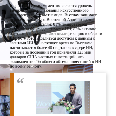
Еще одним ярким моментом является уровень
внедрения и использования искусственного
интеллекта среди вьетнамцев. Вьетнам занимает
первое место в Юго-Восточной Азии по трем
ключевым показателям: 81% пользователей
ежедневно взаимодействуют с ИИ; 83% активно
обучаются или повышают квалификацию в области
ИИ; 96% готовы делиться доступом к данным с
агентами ИИ. В настоящее время во Вьетнаме
насчитывается более 40 стартапов в сфере ИИ,
которые за последний год привлекли 123 млн
долларов США частных инвестиций, что
эквивалентно 5% общего объема инвестиций в ИИ
по всему региону.