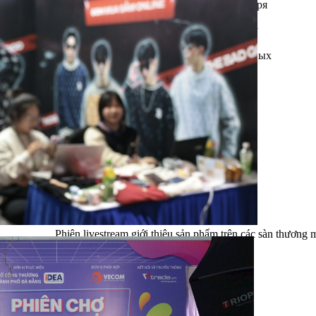
США, что соответствует росту на 17%. Благодаря
большой численности населения, высокой доле
пользователей интернета и все более широкому
распространению онлайн-покупок Вьетнам
оценивается как один из наиболее перспективных
рынков электронной коммерции в Азии.
Phiên livestream giới thiệu sản phẩm trên các sàn thươn