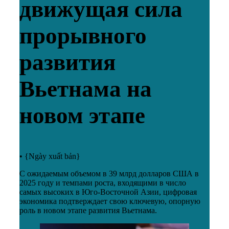
движущая сила
прорывного
развития
Вьетнама на
новом этапе
•
{Ngày xuất bản}
С ожидаемым объемом в 39 млрд долларов США в
2025 году и темпами роста, входящими в число
самых высоких в Юго-Восточной Азии, цифровая
экономика подтверждает свою ключевую, опорную
роль в новом этапе развития Вьетнама.