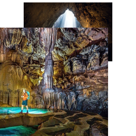
«Смотровая площадка Динозавра» —
пещера Шондонг (провинция Куангчи)
(Фото: ВИА)