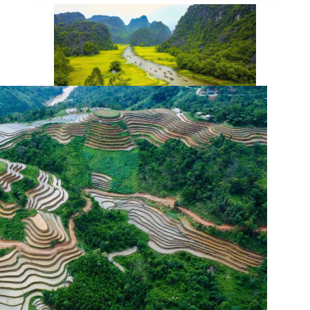
Ландшафтный комплекс Чанган является
первым во Вьетнаме смешанным
объектом Всемирного наследия,
признанным ЮНЕСКО по критериям как
культурного, так и природного наследия
(Фото: ВИА)