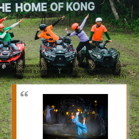
Туристический продукт провинции Куангбинь (ныне
входящей в состав провинции Куангчи)
«Исследование леса Лим — дом Конга» (Фото: ВИА)