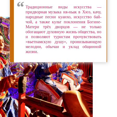
Традиционные виды искусства —
придворная музыка ня-ньак в Хюэ, качу,
народные песни куанхо, искусство бай-
чой, а также культ поклонения Богине-
Матери трёх дворцов — не только
обогащают духовную жизнь общества, но
и позволяют туристам прочувствовать
«вьетнамскую душу», пронизывающую
мелодии, обычаи и уклад общинной
жизни.