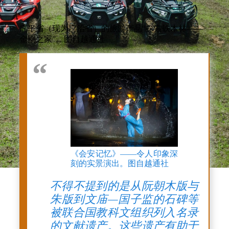
广平省（现为广治省）的旅游产品“探索铁木林——
金刚之家”。图自越通社
《会安记忆》——令人印象深
刻的实景演出。图自越通社
不得不提到的是从阮朝木版与
朱版到文庙—国子监的石碑等
被联合国教科文组织列入名录
的文献遗产。这些遗产有助于