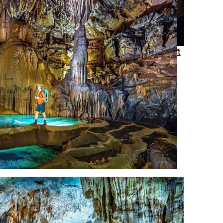
广治省韩松洞里的"恐龙"天窗。图自越通
社