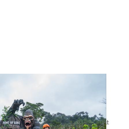
风芽-格邦是越南首个跨界自然遗产。图自越通社