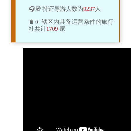
🎧🧭 持证导游人数为
9237
人
🧳✈️ 辖区内具备运营条件的旅行
社共计
1709
家