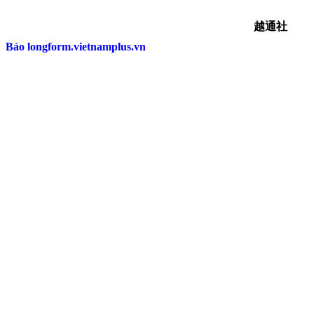
越通社
Báo longform.vietnamplus.vn