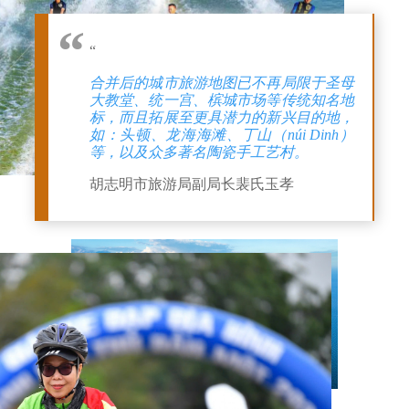
“
合并后的城市旅游地图已不再局限于圣母
大教堂、统一宫、槟城市场等传统知名地
标，而且拓展至更具潜力的新兴目的地，
如：头顿、龙海海滩、丁山（núi Dinh）
等，以及众多著名陶瓷手工艺村。
胡志明市旅游局副局长裴氏玉孝
头顿海滨。图自越通社