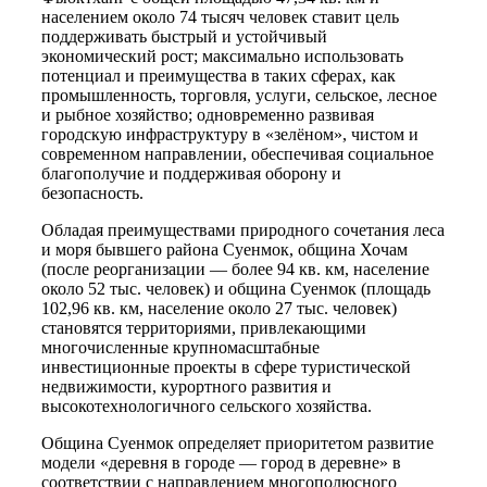
населением около 74 тысяч человек ставит цель
поддерживать быстрый и устойчивый
экономический рост; максимально использовать
потенциал и преимущества в таких сферах, как
промышленность, торговля, услуги, сельское, лесное
и рыбное хозяйство; одновременно развивая
городскую инфраструктуру в «зелёном», чистом и
современном направлении, обеспечивая социальное
благополучие и поддерживая оборону и
безопасность.
Обладая преимуществами природного сочетания леса
и моря бывшего района Суенмок, община Хочам
(после реорганизации — более 94 кв. км, население
около 52 тыс. человек) и община Суенмок (площадь
102,96 кв. км, население около 27 тыс. человек)
становятся территориями, привлекающими
многочисленные крупномасштабные
инвестиционные проекты в сфере туристической
недвижимости, курортного развития и
высокотехнологичного сельского хозяйства.
Община Суенмок определяет приоритетом развитие
модели «деревня в городе — город в деревне» в
соответствии с направлением многополюсного