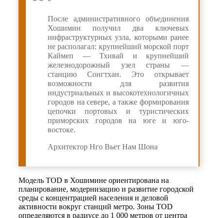
“
После административного объединения
Хошимин получил два ключевых
инфраструктурных узла, которыми ранее
не располагал: крупнейший морской порт
Каймеп — Тхивай и крупнейший
железнодорожный узел страны —
станцию Сонгтхан. Это открывает
возможности для развития
индустриальных и высокотехнологичных
городов на севере, а также формирования
цепочки портовых и туристических
приморских городов на юге и юго-
востоке.
Архитектор Нго Вьет Нам Шона
Модель TOD в Хошимине ориентирована на
планирование, модернизацию и развитие городской
среды с концентрацией населения и деловой
активности вокруг станций метро. Зоны TOD
определяются в радиусе до 1 000 метров от центра