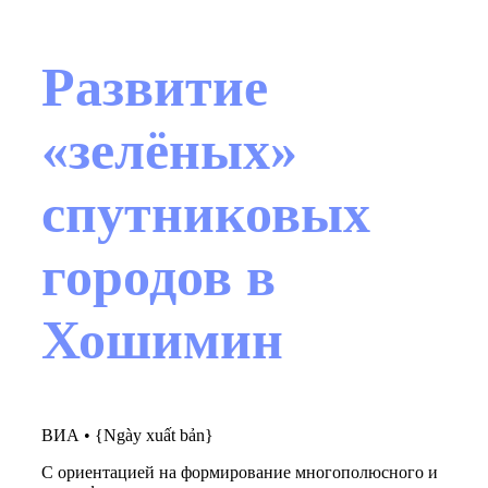
Развитие
«зелёных»
спутниковых
городов в
Хошимин
ВИА
•
{Ngày xuất bản}
С ориентацией на формирование многополюсного и