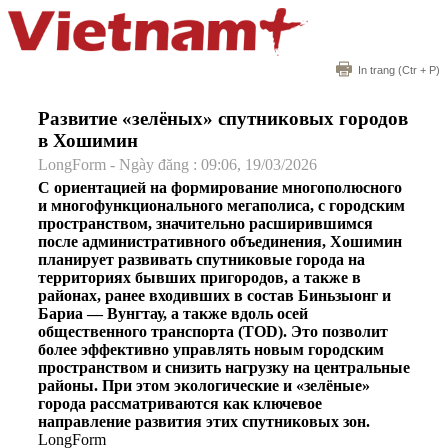
In trang
(Ctr + P)
Развитие «зелёных» спутниковых городов
в Хошимин
LongForm - Ngày đăng : 09:06, 19/03/2026
С ориентацией на формирование многополюсного
и многофункционального мегаполиса, с городским
пространством, значительно расширившимся
после административного объединения, Хошимин
планирует развивать спутниковые города на
территориях бывших пригородов, а также в
районах, ранее входивших в состав Биньзыонг и
Бариа — Вунгтау, а также вдоль осей
общественного транспорта (TOD). Это позволит
более эффективно управлять новым городским
пространством и снизить нагрузку на центральные
районы. При этом экологические и «зелёные»
города рассматриваются как ключевое
направление развития этих спутниковых зон.
LongForm