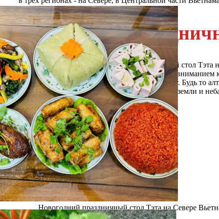
в трех регионах - на Севере, в Центральной части Вьетнам
Новогодний праздничн
Среди трех регионов новогодний праздничный стол Тэта н
праздничный стол северян отличается особым вниманием 
праздничном столе занимает зелёный баньчынг. Будь то алт
традиционного Тэта, воплощающая гармонию земли и неба
Новогодний праздничный стол Тэта на Севере Вьетн