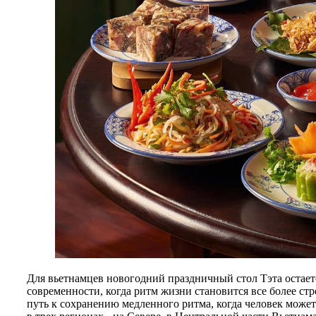
Для вьетнамцев новогодний праздничный стол Тэта остаетс
современности, когда ритм жизни становится все более ст
путь к сохранению медленного ритма, когда человек может