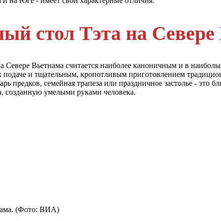
а и на Юге - имеет свои характерные отличия.
ый стол Тэта на Севере
а Севере Вьетнама считается наиболее каноничным и в наиболь
к подаче и тщательным, кропотливым приготовлением традицион
арь предков, семейная трапеза или праздничное застолье - это б
, созданную умелыми руками человека.
ама. (Фото: ВИА)