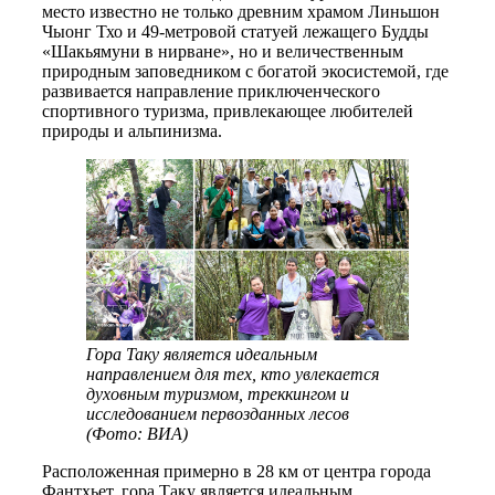
место известно не только древним храмом Линьшон
Чыонг Тхо и 49-метровой статуей лежащего Будды
«Шакьямуни в нирване», но и величественным
природным заповедником с богатой экосистемой, где
развивается направление приключенческого
спортивного туризма, привлекающее любителей
природы и альпинизма.
Гора Таку является идеальным
направлением для тех, кто увлекается
духовным туризмом, треккингом и
исследованием первозданных лесов
(Фото: ВИА)
Расположенная примерно в 28 км от центра города
Фантхьет, гора Таку является идеальным