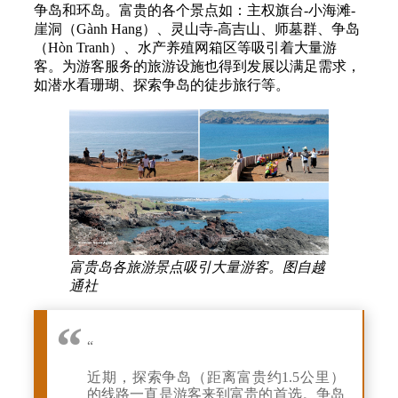
争岛和环岛。富贵的各个景点如：主权旗台-小海滩-
崖洞（Gành Hang）、灵山寺-高吉山、师墓群、争岛
（Hòn Tranh）、水产养殖网箱区等吸引着大量游
客。为游客服务的旅游设施也得到发展以满足需求，
如潜水看珊瑚、探索争岛的徒步旅行等。
富贵岛各旅游景点吸引大量游客。图自越
通社
“
近期，探索争岛（距离富贵约1.5公里）
的线路一直是游客来到富贵的首选。争岛