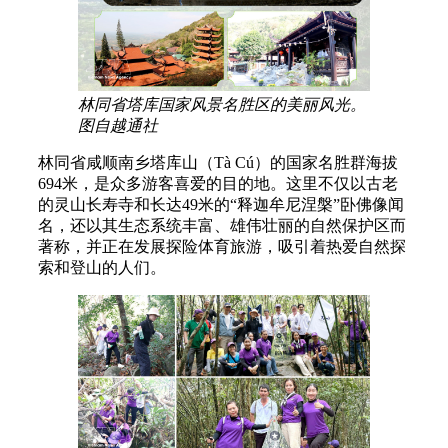
林同省塔库国家风景名胜区的美丽风光。
图自越通社
林同省咸顺南乡塔库山（Tà Cú）的国家名胜群海拔
694米，是众多游客喜爱的目的地。这里不仅以古老
的灵山长寿寺和长达49米的“释迦牟尼涅槃”卧佛像闻
名，还以其生态系统丰富、雄伟壮丽的自然保护区而
著称，并正在发展探险体育旅游，吸引着热爱自然探
索和登山的人们。